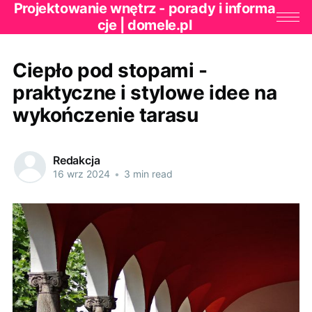
Projektowanie wnętrz - porady i informa
cje | domele.pl
Ciepło pod stopami -
praktyczne i stylowe idee na
wykończenie tarasu
Redakcja
16 wrz 2024
•
3 min read