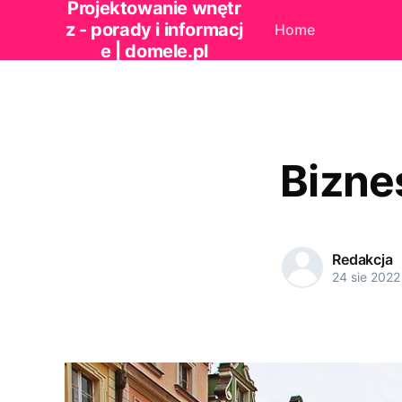
Projektowanie wnętr
z - porady i informacj
Home
e | domele.pl
Bizne
Redakcja
24 sie 2022