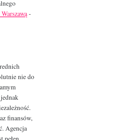
alnego
 Warszawą
-
rednich
olutnie nie do
 samym
 jednak
ezależność.
az finansów,
ć. Agencja
st pełen