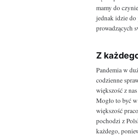
mamy do czynie
jednak idzie do
prowadzących sw
Z każdego
Pandemia w duże
codzienne spra
większość z nas
Mogło to być w 
większość prac
pochodzi z Pols
każdego, poniew