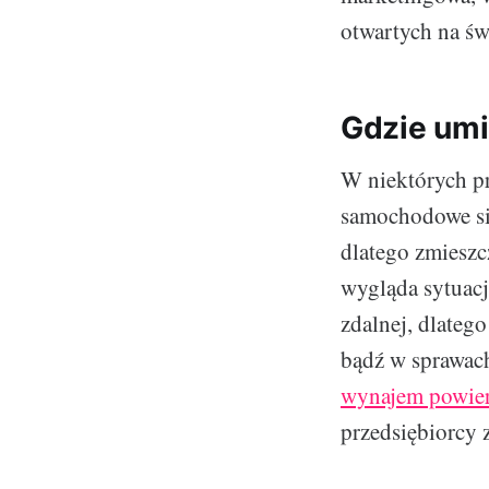
otwartych na św
Gdzie um
W niektórych p
samochodowe sił
dlatego zmieszc
wygląda sytuacj
zdalnej, dlateg
bądź w sprawach
wynajem powier
przedsiębiorcy z