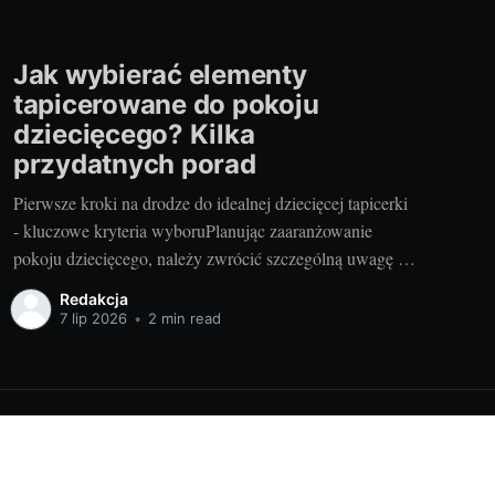
Jak wybierać elementy
tapicerowane do pokoju
dziecięcego? Kilka
przydatnych porad
Pierwsze kroki na drodze do idealnej dziecięcej tapicerki
- kluczowe kryteria wyboruPlanując zaaranżowanie
pokoju dziecięcego, należy zwrócić szczególną uwagę na
wybór odpowiednich elementów tapicerowanych. Są one
Redakcja
nie tylko ważnym elementem stylistycznym, ale również
7 lip 2026
•
2 min read
zapewniają komfort i bezpieczeństwo naszych pociech.
Przemyślany wybór tych elementów stanowi podstawę
dla tworzenia przyjaznej przestrzeni dla
Powered by Ghost