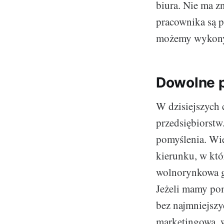
biura. Nie ma z
pracownika są 
możemy wykonyw
Dowolne 
W dzisiejszych
przedsiębiorstw.
pomyślenia. Wi
kierunku, w któ
wolnorynkowa g
Jeżeli mamy pom
bez najmniejszy
marketingowa, 