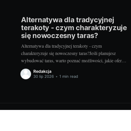
Alternatywa dla tradycyjnej
terakoty - czym charakteryzuje
się nowoczesny taras?
Alternatywa dla tradycyjnej terakoty - czym
charakteryzuje się nowoczesny taras?Jeśli planujesz
wybudować taras, warto poznać możliwości, jakie oferują
nowoczesne rozwiązania. Można przecież zdecydować
Redakcja
się na coś więcej niż tylko tradycyjną terakotę. Ale jak
30 lip 2026
•
1 min read
wygląda nowoczesny taras i dlaczego warto go
zastosować? Nowoczesny taras - dla kogo i dlaczego
warto
Projektowanie wnętrz - porady i informacje | domele.pl
© 202