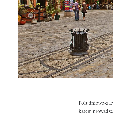
Południowo-zac
kątem prowadzen