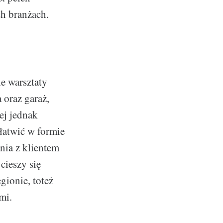
ch branżach.
e warsztaty
 oraz garaż,
ej jednak
łatwić w formie
nia z klientem
cieszy się
gionie, toteż
mi.