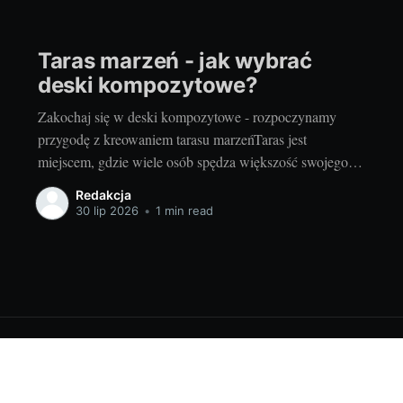
Taras marzeń - jak wybrać
deski kompozytowe?
Zakochaj się w deski kompozytowe - rozpoczynamy
przygodę z kreowaniem tarasu marzeńTaras jest
miejscem, gdzie wiele osób spędza większość swojego
wolnego czasu, zwłaszcza w okresie wiosenno-letnim.
Redakcja
Zarówno letnie, słoneczne dni, jak i chłodniejsze,
30 lip 2026
•
1 min read
deszczowe popołudnia stają się przyjemniejsze, gdy
można je spędzić na tarasie, otoczonym pięknem natury.
Dlatego wybór odpowiedniego
6