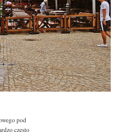
kowego pod
ardzo często