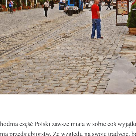
hodnia część Polski zawsze miała w sobie coś wyjąt
ia przedsiębiorstw. Ze względu na swoje tradycje, b