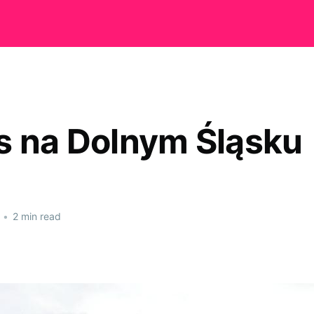
s na Dolnym Śląsku
•
2 min read