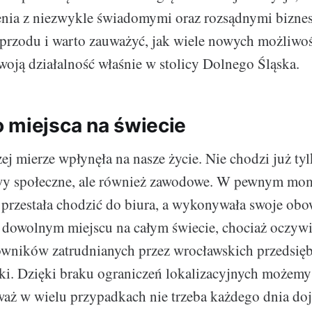
nia z niezwykle świadomymi oraz rozsądnymi bizne
 przodu i warto zauważyć, jak wiele nowych możliwo
oją działalność właśnie w stolicy Dolnego Śląska.
 miejsca na świecie
j mierze wpłynęła na nasze życie. Nie chodzi już tyl
wy społeczne, ale również zawodowe. W pewnym mom
 przestała chodzić do biura, a wykonywała swoje obow
dowolnym miejscu na całym świecie, chociaż oczywi
owników zatrudnianych przez wrocławskich przedsię
ki. Dzięki braku ograniczeń lokalizacyjnych możemy
aż w wielu przypadkach nie trzeba każdego dnia do