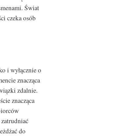
smenami. Świat
ści czeka osób
ko i wyłącznie o
encie znacząca
iązki zdalnie.
ście znacząca
biorców
 zatrudniać
jeżdżać do