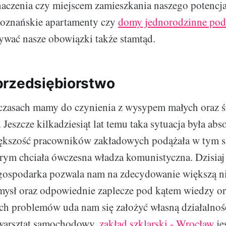
naczenia czy miejscem zamieszkania naszego potencj
poznańskie apartamenty czy
domy jednorodzinne pod
ać nasze obowiązki także stamtąd.
przedsiębiorstwo
 czasach mamy do czynienia z wysypem małych oraz ś
 Jeszcze kilkadziesiąt lat temu taka sytuacja była abs
ększość pracowników zakładowych podążała w tym
rym chciała ówczesna władza komunistyczna. Dzisiaj
ospodarka pozwala nam na zdecydowanie większą ni
ysł oraz odpowiednie zaplecze pod kątem wiedzy or
ch problemów uda nam się założyć własną działalnoś
warsztat samochodowy,
zakład szklarski - Wrocław
je