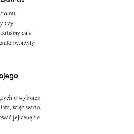
o domu.
ny czy
dziliśmy całe
etale tworzyły
ojego
jących o wyborze
lata, więc warto
ować jej cenę do