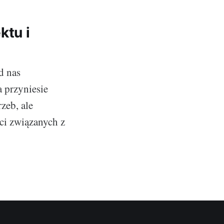
ktu i
d nas
a przyniesie
zeb, ale
ci związanych z