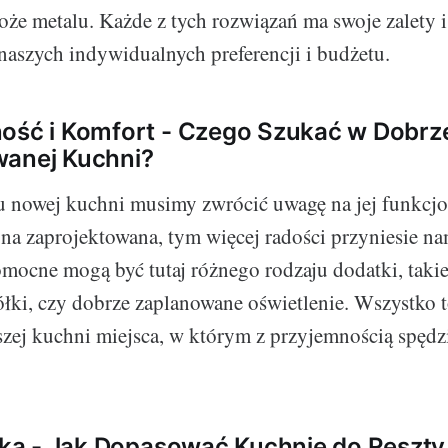
oże metalu. Każde z tych rozwiązań ma swoje zalety 
 naszych indywidualnych preferencji i budżetu.
ość i Komfort - Czego Szukać w Dobrz
wanej Kuchni?
u nowej kuchni musimy zwrócić uwagę na jej funkcjo
 ona zaprojektowana, tym więcej radości przyniesie na
mocne mogą być tutaj różnego rodzaju dodatki, taki
półki, czy dobrze zaplanowane oświetlenie. Wszystko 
szej kuchni miejsca, w którym z przyjemnością spęd
tyka - Jak Dopasować Kuchnię do Reszt