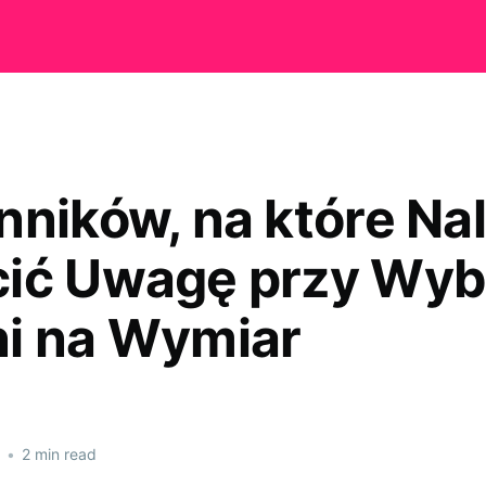
nników, na które Na
ić Uwagę przy Wyb
i na Wymiar
•
2 min read