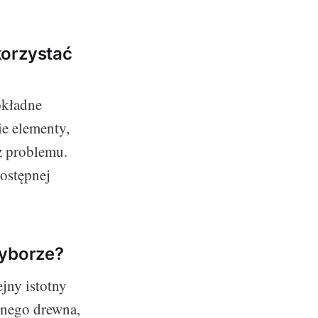
korzystać
okładne
ie elementy,
z problemu.
dostępnej
Wyborze?
jny istotny
lnego drewna,