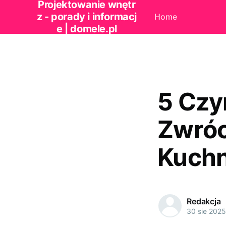
Projektowanie wnętr
z - porady i informacj
Home
e | domele.pl
5 Czy
Zwróc
Kuchn
Redakcja
30 sie 2025