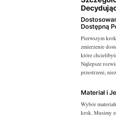
Decydując
Dostosowani
Dostępną P
Pierwszym kroki
zmierzenie dost
które chcieliby
Najlepsze rozwi
przestrzeni, nie
Materiał i 
Wybór materiału
krok. Musimy z