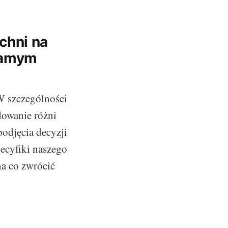
chni na
Samym
W szczególności
dowanie różni
podjęcia decyzji
pecyfiki naszego
a co zwrócić